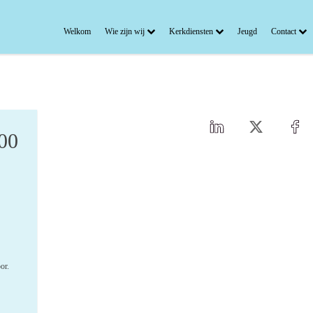
Welkom
Wie zijn wij
Kerkdiensten
Jeugd
Contact
:00
oor.