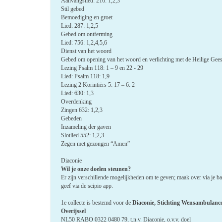
Aanvangslied: 216: 1,2,3
Stil gebed
Bemoediging en groet
Lied: 287: 1,2,5
Gebed om ontferming
Lied: 756: 1,2,4,5,6
Dienst van het woord
Gebed om opening van het woord en verlichting met de Heilige Gees
Lezing Psalm 118: 1 – 9 en 22 - 29
Lied: Psalm 118: 1,9
Lezing 2 Korintiërs 5: 17 – 6: 2
Lied: 630: 1,3
Overdenking
Zingen 632: 1,2,3
Gebeden
Inzameling der gaven
Slotlied 552: 1,2,3
Zegen met gezongen “Amen”
Diaconie
Wil je onze doelen steunen?
Er zijn verschillende mogelijkheden om te geven; maak over via je b
geef via de scipio app.
1e collecte is bestemd voor de
Diaconie, Stichting Wensambulanc
Overijssel
NL50 RABO 0322 0480 79, t.n.v. Diaconie, o.v.v. doel