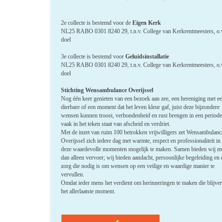
2e collecte is bestemd voor de
Eigen Kerk
NL25 RABO 0301 8240 29, t.n.v. College van Kerkrentmeesters, o.v
doel
3e collecte is bestemd voor
Geluidsinstallatie
NL25 RABO 0301 8240 29, t.n.v. College van Kerkrentmeesters, o.v
doel
Stichting Wensambulance Overijssel
Nog één keer genieten van een bezoek aan zee, een hereniging met e
dierbare of een moment dat het leven kleur gaf, juist deze bijzondere
wensen kunnen troost, verbondenheid en rust brengen in een periode
vaak in het teken staat van afscheid en verdriet.
Met de inzet van ruim 100 betrokken vrijwilligers zet Wensambulanc
Overijssel zich iedere dag met warmte, respect en professionaliteit i
deze waardevolle momenten mogelijk te maken. Samen bieden wij m
dan alleen vervoer; wij bieden aandacht, persoonlijke begeleiding en 
zorg die nodig is om wensen op een veilige en waardige manier te
vervullen.
Omdat ieder mens het verdient om herinneringen te maken die blijven
het allerlaatste moment.