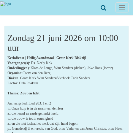
Toggle
navigat
Zondag 21 juni 2026 om 10:00
uur
Kerkdienst | Heilig Avondmaal | Grote Kerk Blokzijl
Voorganger(s)
: Ds. Neely Kok
Ouderling(en)
: Klaas de Lange, Wim Sanders (diaken), Joke Boes (lector)
Organist
: Corry van den Berg
Diaken
: Grote Kerk Wim Sanders/Vierhoek Carla Sanders
Lector
: Dela Roskam
Thema: Zout en licht
Aanvangslied: Lied
283: 1 en 2
v.: Onze hulp is in de naam van de Heer
a.: die hemel en aarde gemaakt heeft,
v.: die trouw is tot in eeuwigheid
a.: en die niet loslaat het werk dat Zijn hand begon.
p.: Genade zij U en vrede, van God, onze Vader en van Jezus Christus, onze Heer.