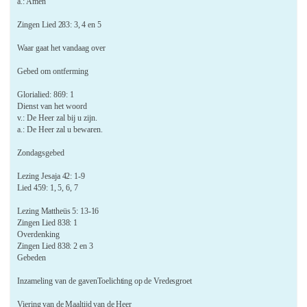
a.: Amen
Zingen
Lied
283: 3, 4 en 5
Waar gaat het vandaag over
Gebed om ontferming
Glorialied:
869: 1
Dienst van het woord
v.: De Heer zal bij u zijn.
a.: De Heer zal u bewaren.
Zondagsgebed
Lezing
Jesaja 42: 1-9
Lied
459: 1, 5, 6, 7
Lezing Mattheüs 5: 13-16
Zingen Lied 838: 1
Overdenking
Zingen Lied 838: 2 en 3
Gebeden
Inzameling van de gaven
Toelichting op de Vredesgroet
Viering van de Maaltijd van de Heer