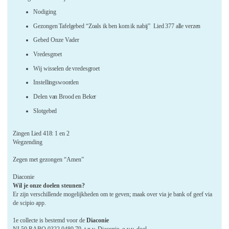
Nodiging
Gezongen Tafelgebed “Zoals ik ben kom ik nabij” Lied 377 alle verzen
Gebed Onze Vader
Vredesgroet
Wij wisselen de vredesgroet
Instellingswoorden
Delen van Brood en Beker
Slotgebed
Zingen Lied 418: 1 en 2
Wegzending
Zegen met gezongen “Amen”
Diaconie
Wil je onze doelen steunen?
Er zijn verschillende mogelijkheden om te geven; maak over via je bank of geef via
de scipio app.
1e collecte is bestemd voor de
Diaconie