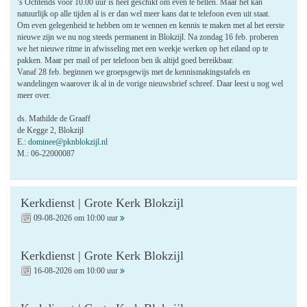
’s Ochtends voor 10.00 uur is heel geschikt om even te bellen. Maar het kan
natuurlijk op alle tijden al is er dan wel meer kans dat te telefoon even uit staat.
Om even gelegenheid te hebben om te wennen en kennis te maken met al het eerste
nieuwe zijn we nu nog steeds permanent in Blokzijl. Na zondag 16 feb. proberen
we het nieuwe ritme in afwisseling met een weekje werken op het eiland op te
pakken. Maar per mail of per telefoon ben ik altijd goed bereikbaar.
Vanaf 28 feb. beginnen we groepsgewijs met de kennismakingstafels en
wandelingen waarover ik al in de vorige nieuwsbrief schreef. Daar leest u nog wel
meer over.
ds. Mathilde de Graaff
de Kegge 2, Blokzijl
E.:
dominee@pknblokzijl.nl
M.: 06-22000087
Kerkdienst | Grote Kerk Blokzijl
09-08-2026 om 10:00 uur
Kerkdienst | Grote Kerk Blokzijl
16-08-2026 om 10:00 uur