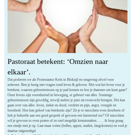
Pastoraat betekent: ‘Omzien naar
elkaar’.
Dat proberen we als Protestantse Kerk in Blokzijl en omgeving ofwel voor
iedereen. Ben je bezig met vragen rond leven & geloven. Met wat het leven voor je
betekent, waarom gebeurtenissen op je pad komen en hoe je daarmee om kunt gaan?
Onze levens zijn voortdurend in beweging, er gebeurt van alles. Sommige
gebeurtenissen zijn geweldig, terwijl andere je juist uit evenwicht brengen. Het kan
gaan over van alles: leven, ziekte en dood, verdriet en pijn, angst, vreugde en
boosheid. Hoe kan geloof van betekenis zijn? Zit je er misschien even doorheen of
heb je behoefte aan een goed gesprek of gewoon een luisterend oor? Of misschien
wil je gewoon es even praten of zo snel mogelijk kennismaken…… ik loop graag
een eindje met je op. Laat maar weten (bellen, appen, mailen, langskomen) en voel je
daartoe uitgenodigd.