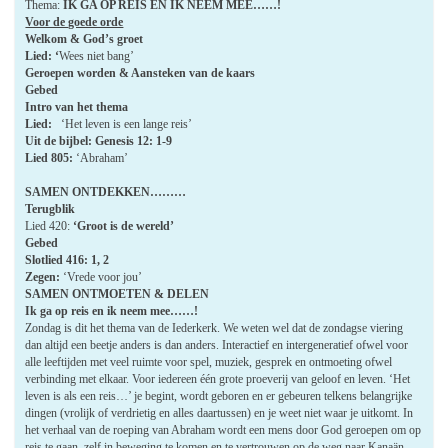
Thema:
IK GA OP REIS EN IK NEEM MEE……!
Voor de goede orde
Welkom & God’s groet
Lied: ‘
Wees niet bang’
Geroepen worden & Aansteken van de kaars
Gebed
Intro van het thema
Lied:
‘Het leven is een lange reis’
Uit de bijbel: Genesis 12: 1-9
Lied 805:
‘Abraham’
SAMEN ONTDEKKEN………
Terugblik
Lied 420:
‘Groot is de wereld’
Gebed
Slotlied 4
16: 1, 2
Zegen:
‘Vrede voor jou’
SAMEN ONTMOETEN & DELEN
Ik ga op reis en ik neem mee……!
Zondag is dit het thema van de Iederkerk. We weten wel dat de zondagse viering
dan altijd een beetje anders is dan anders. Interactief en intergeneratief ofwel voor
alle leeftijden met veel ruimte voor spel, muziek, gesprek en ontmoeting ofwel
verbinding met elkaar. Voor iedereen één grote proeverij van geloof en leven. ‘Het
leven is als een reis…’ je begint, wordt geboren en er gebeuren telkens belangrijke
dingen (vrolijk of verdrietig en alles daartussen) en je weet niet waar je uitkomt. In
het verhaal van de roeping van Abraham wordt een mens door God geroepen om op
reis te gaan, zelf in beweging te komen en te vertrouwen op de weg naar Kanaän,