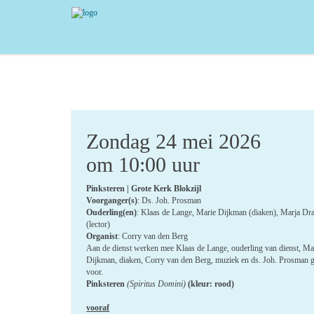
Zondag 24 mei 2026
om 10:00 uur
Pinksteren | Grote Kerk Blokzijl
Voorganger(s)
: Ds. Joh. Prosman
Ouderling(en)
: Klaas de Lange, Marie Dijkman (diaken), Marja Dr
(lector)
Organist
: Corry van den Berg
Aan de dienst werken mee Klaas de Lange, ouderling van dienst, Ma
Dijkman, diaken, Corry van den Berg, muziek en ds. Joh. Prosman g
voor.
Pinksteren
(Spiritus Domini)
(kleur: rood)
vooraf