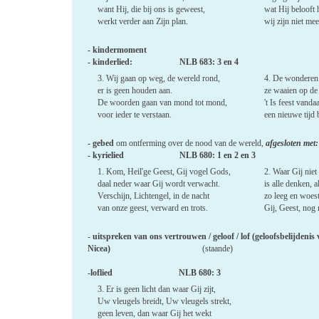
want Hij, die bij ons is geweest,
wat Hij belooft 
werkt verder aan Zijn plan.
wij zijn niet mee
- kindermoment
- kinderlied: NLB 683: 3 en 4
3. Wij gaan op weg, de wereld rond,
4. De wonderen 
er is geen houden aan.
ze waaien op de
De woorden gaan van mond tot mond,
't Is feest vanda
voor ieder te verstaan.
een nieuwe tijd 
- gebed
om ontferming over de nood van de wereld,
afgesloten met:
- kyrielied
NLB 680: 1 en 2 en 3
1. Kom, Heil'ge Geest, Gij vogel Gods,
2. Waar Gij niet z
daal neder waar Gij wordt verwacht.
is alle denken, a
Verschijn, Lichtengel, in de nacht
zo leeg en woest
van onze geest, verward en trots.
Gij, Geest, nog 
-
uitspreken van ons vertrouwen / geloof / lof (geloofsbelijdenis
Nicea)
(staande)
-loflied NLB
680: 3
3. Er is geen licht dan waar Gij zijt,
Uw vleugels breidt, Uw vleugels strekt,
geen leven, dan waar Gij het wekt