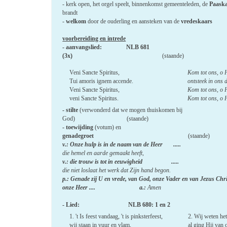
- kerk open, het orgel speelt, binnenkomst gemeenteleden, de
Paask
brandt
-
welkom
door de ouderling en aansteken van de
vredeskaars
voorbereiding en intrede
- aanvangslied: NLB 681
(3x)
(staande)
Veni Sancte Spiritus,
Kom tot ons, o H
Tui amoris ignem accende.
ontsteek in ons 
Veni Sancte Spiritus,
Kom tot ons, o H
veni Sancte Spiritus.
Kom tot ons, o H
- stilte
(verwonderd dat we mogen thuiskomen bij
God) (staande)
- toewijding
(votum) en
genadegroet
(staande)
v.: Onze hulp is in de naam van de Heer .....
die hemel en aarde gemaakt heeft,
v.: die trouw is tot in eeuwigheid ..... 
die niet loslaat het werk dat Zijn hand begon.
p.: Genade zij U en vrede, van God, onze Vader en van Jezus Chri
onze Heer .... a.:
Amen
- Lied: NLB 680: 1 en 2
1. 't Is feest vandaag, 't is pinksterfeest,
2. Wij weten het
wij staan in vuur en vlam,
al ging Hij van 