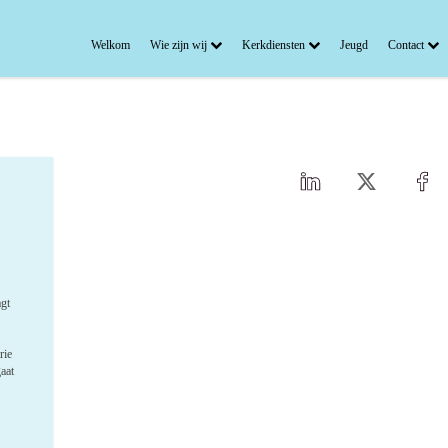
Welkom
Wie zijn wij
Kerkdiensten
Jeugd
Contact
agt
rie
aat