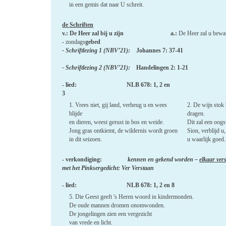
in een gemis dat naar U schreit.
de Schriften
v.: De Heer zal bij u zijn a.:
De Heer zal u bewa
- zondags
gebed
- Schriftlezing 1 (NBV’21):
Johannes 7: 37-41
- Schriftlezing 2 (NBV’21):
Handelingen 2: 1-21
- lied: NLB 678: 1, 2 en
3
1. Vrees niet, gij land, verheug u en wees
2. De wijn stok 
blijde
dragen.
en dieren, weest gerust in bos en weide.
Dit zal een oogs
Jong gras ontkiemt, de wildernis wordt groen
Sion, verblijd u
in dit seizoen.
u waarlijk goed.
- verkondiging:
kennen en gekend worden –
elkaar ver
met het Pinksergedicht: Ver Verstaan
- lied: NLB 678: 1, 2 en 8
5. Die Geest geeft 's Heren woord in kindermonden.
De oude mannen dromen onomwonden.
De jongelingen zien een vergezicht
van vrede en licht.