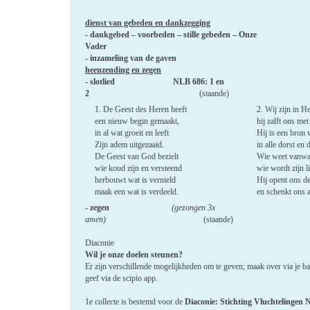
dienst van gebeden en dankzegging
- dankgebed – voorbeden – stille gebeden – Onze
Vader
- inzameling van de gaven
heenzending en zegen
- slotlied NLB 686: 1 en
2
(staande)
1. De Geest des Heren heeft
2. Wij zijn in 
een nieuw begin gemaakt,
hij zalft ons met
in al wat groeit en leeft
Hij is een bron
Zijn adem uitgezaaid.
in alle dorst en 
De Geest van God bezielt
Wie weet vanwa
wie koud zijn en versteend
wie wordt zijn l
herbouwt wat is vernield
Hij opent ons d
maak een wat is verdeeld.
en schenkt ons a
- zegen
(gezongen 3x
amen)
(staande)
Diaconie
Wil je onze doelen steunen?
Er zijn verschillende mogelijkheden om te geven; maak over via je b
geef via de scipio app.
1e collecte is bestemd voor de
Diaconie: Stichting Vluchtelingen 