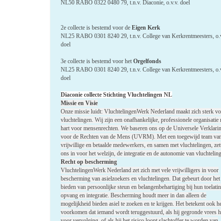
NL50 RABO 0322 0480 79, t.n.v. Diaconie, o.v.v. doel
2e collecte is bestemd voor de
Eigen Kerk
NL25 RABO 0301 8240 29, t.n.v. College van Kerkrentmeesters, o.v
doel
3e collecte is bestemd voor het
Orgelfonds
NL25 RABO 0301 8240 29, t.n.v. College van Kerkrentmeesters, o.v
doel
Diaconie collecte Stichting Vluchtelingen NL
Missie en Visie
Onze missie luidt: VluchtelingenWerk Nederland maakt zich sterk v
vluchtelingen. Wij zijn een onafhankelijke, professionele organisatie
hart voor mensenrechten. We baseren ons op de Universele Verklari
voor de Rechten van de Mens (UVRM). Met een toegewijd team van
vrijwillige en betaalde medewerkers, en samen met vluchtelingen, ze
ons in voor het welzijn, de integratie en de autonomie van vluchtelin
Recht op bescherming
VluchtelingenWerk Nederland zet zich met vele vrijwilligers in voor
bescherming van asielzoekers en vluchtelingen. Dat gebeurt door het
bieden van persoonlijke steun en belangenbehartiging bij hun toelatin
opvang en integratie. Bescherming houdt meer in dan alleen de
mogelijkheid bieden asiel te zoeken en te krijgen. Het betekent ook h
voorkomen dat iemand wordt teruggestuurd, als hij gegronde vrees h
voor vervolging, of als hij het risico loopt slachtoffer te worden van