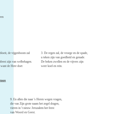
ren
bloeit, de vijgenboom zal
3. De regen zal, de vroege en de spade,
u teken zijn van goedheid en genade.
tfeest zijn van welbehagen.
De beken zwellen en de vijvers zijn
, want de Here doet
weer koel en rein.
staan
9. En allen die naar 's Heren wegen vragen,
die van Zijn grote naam het zegel dragen,
vieren in 't nieuw Jeruzalem het feest
van Woord en Geest.