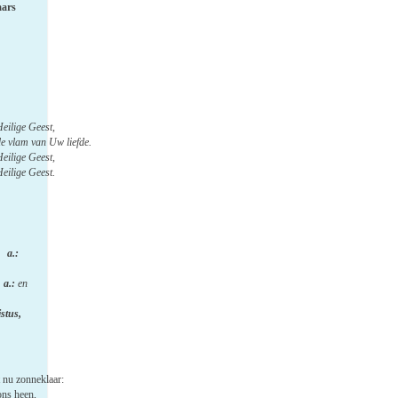
aars
eilige Geest,
de vlam van Uw liefde.
eilige Geest,
eilige Geest.
 a.:
a.:
en
stus,
 nu zonneklaar:
ons heen,