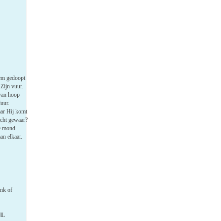
Hem gedoopt
 Zijn vuur.
 van hoop
duur.
ar Hij komt
icht gewaar?
e mond
an elkaar.
ank of
NL