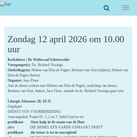
Toggle
navigat
Zondag 12 april 2026 om 10.00
uur
Kerkdienst | De Wielewaal Scheerwolde
Voorganger(s)
: Ds. Richard Vissinga
Ouderling(en)
: Heleen van Drie-de Pagter, Bertiene van Oort (diaken), Heleen van
Drie-de Pagter (lector)
Organist
: Jaco Floor
Aan de dienst werken mee Heleen van Drie-de Pagter, ouderling van dienst,
Bertiene van Oort, diaken, Jaco Floor, muziek en ds. Richard Vissinga gaat voor.
Liturgie Johannes 20, 19-31
Orgelspel
DIENST VAN VOORBEREIDING
Aanvangslied: Psalm 81: 1, 2 en 3 Jubel God ter eer
predikant Onze hulp in de naam van de Heer
allen DIE HEMEL EEN AARDE GEMAAKT HEEFT
predikant die trouw is tot in eeuwigheid