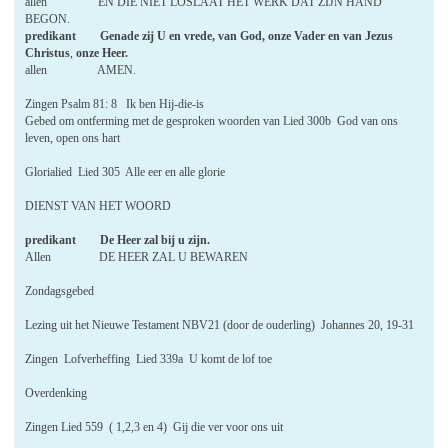
allen EN DIE NIET LOSLAAT HET WERK DAT ZIJN HAND
BEGON.
predikant Genade zij U en vrede, van God, onze Vader en van Jezus
Christus
,
onze Heer.
allen AMEN.
Zingen Psalm 81: 8 Ik ben Hij-die-is
Gebed om ontferming met de gesproken woorden van Lied 300b God van ons
leven, open ons hart
Glorialied Lied 305 Alle eer en alle glorie
DIENST VAN HET WOORD
predikant De Heer zal bij u zijn.
Allen DE HEER ZAL U BEWAREN
Zondagsgebed
Lezing uit het Nieuwe Testament NBV21 (door de ouderling) Johannes 20, 19-31
Zingen Lofverheffing Lied 339a U komt de lof toe
Overdenking
Zingen Lied 559 ( 1,2,3 en 4) Gij die ver voor ons uit