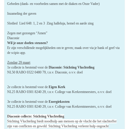
Gebeden (dank- en voorbeden samen met de diaken en Onze Vader)
Inzameling der gaven
Slotlied Lied 648: 1, 2 en 3 Zing halleluja, hemel en aarde zing
Zegen met gezongen “Amen”
Diaconie
Wil je onze doelen steunen?
Er zijn verschillende mogelijkheden om te geven; maak over via je bank of geef via
de scipio app.
Zondag 29 maart
1e collecte is bestemd voor de
Diaconie: Stichting Vluchteling
NL50 RABO 0322 0480 79, t.n.v. Diaconie, o.v.v. doel
2e collecte is bestemd voor de
Eigen Kerk
NL25 RABO 0301 8240 29, t.n.v. College van Kerkrentmeesters, o.v.v. doel
3e collecte is bestemd voor de
Energiekosten
NL25 RABO 0301 8240 29, t.n.v. College van Kerkrentmeesters, o.v.v. doel
Diaconie collecte: Stichting Vluchteling
Stichting Vluchteling biedt noodhulp aan mensen op de vlucht die het slachtoffer
zijn van conflicten en geweld. Stichting Vluchteling verleent hulp ongeacht