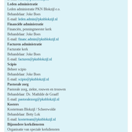
Leden administratie
Leden administratie PKN Blokzijl e.o.
Behandelaar: Joke Boes
E-mail:
leden.admin@pknblokzijl.nl
Financiële administratie
Financiën, penningmeester kerk
Behandelaar: Joke Boes
E-mail:
financ.admin@pknblokzijl.nl
Facturen administratie
Facturatie kerk
Behandelaar: Joke Boes
E-mail:
facturen@pknblokzijl.nl
Scipio
Beheer scipio
Behandelaar: Joke Boes
E-mail:
scipio@pknblokzijl.nl
Pastorale zorg
Pastorale zorg, ziekte, rouwen en trouwen
Behandelaar: Ds. Mathilde de Graaff
E-mail:
pastoralezorg@pknblokzijl.nl
Kosters
Kosterteam Blokzijl / Scheerwolde
Behandelaar: Betty Lok
E-mail:
kosterteam@pknblokzijl.nl
Bijzondere kerkdiensten
Organisatie van speciale kerkdiensten