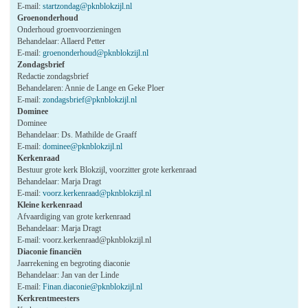
E-mail:
startzondag@pknblokzijl.nl
Groenonderhoud
Onderhoud groenvoorzieningen
Behandelaar: Allaerd Petter
E-mail:
groenonderhoud@pknblokzijl.nl
Zondagsbrief
Redactie zondagsbrief
Behandelaren: Annie de Lange en Geke Ploer
E-mail:
zondagsbrief@pknblokzijl.nl
Dominee
Dominee
Behandelaar: Ds. Mathilde de Graaff
E-mail:
dominee@pknblokzijl.nl
Kerkenraad
Bestuur grote kerk Blokzijl, voorzitter grote kerkenraad
Behandelaar: Marja Dragt
E-mail:
voorz.kerkenraad@pknblokzijl.nl
Kleine kerkenraad
Afvaardiging van grote kerkenraad
Behandelaar: Marja Dragt
E-mail: voorz.kerkenraad@pknblokzijl.nl
Diaconie financiën
Jaarrekening en begroting diaconie
Behandelaar: Jan van der Linde
E-mail:
Finan.diaconie@pknblokzijl.nl
Kerkrentmeesters