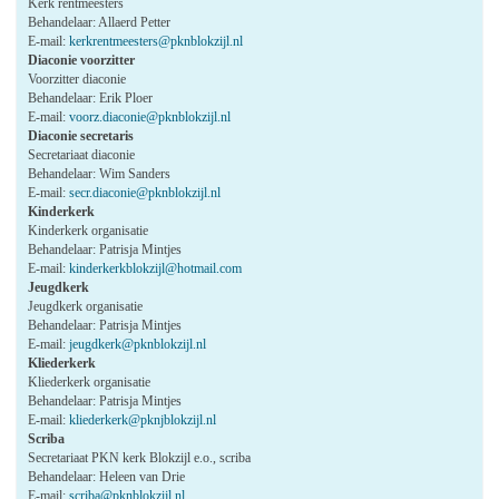
Kerk rentmeesters
Behandelaar: Allaerd Petter
E-mail:
kerkrentmeesters@pknblokzijl.nl
Diaconie voorzitter
Voorzitter diaconie
Behandelaar: Erik Ploer
E-mail:
voorz.diaconie@pknblokzijl.nl
Diaconie secretaris
Secretariaat diaconie
Behandelaar: Wim Sanders
E-mail:
secr.diaconie@pknblokzijl.nl
Kinderkerk
Kinderkerk organisatie
Behandelaar: Patrisja Mintjes
E-mail:
kinderkerkblokzijl@hotmail.com
Jeugdkerk
Jeugdkerk organisatie
Behandelaar: Patrisja Mintjes
E-mail:
jeugdkerk@pknblokzijl.nl
Kliederkerk
Kliederkerk organisatie
Behandelaar: Patrisja Mintjes
E-mail:
kliederkerk@pknjblokzijl.nl
Scriba
Secretariaat PKN kerk Blokzijl e.o., scriba
Behandelaar: Heleen van Drie
E-mail:
scriba@pknblokzijl.nl