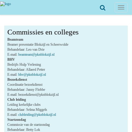
Toggle
navigat
Commissies en colleges
Beamteam
Beamer presentatie Blokzijl en Scheerwolde
Behandelaar: Leo van Drie
E-mail:
beamteam@pknblokzijl.nl
BHV
Bedrijfs Hulp Verlening
Behandelaar: Allaerd Petter
E-mail:
bhv@pknblokzijl.nl
Bezoekdienst
Coordinatie bezoekdienst
Behandelaar: Janny Flobbe
E-mail: bezoekdienst@pknblokzijl.nl
Club leiding
Leiding kerkelijke clubs
Behandelaar: Selma Miggels
E-mail:
clubleiding@pknblokzijl.nl
Startzondag
Commissie van de startzondag
Behandelaar: Betty Lok