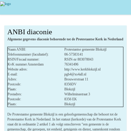
ANBI diaconie
Algemene gegevens diaconie behorende tot de Protestantse Kerk in Nederland
Naam ANBI:
Protestantse gemeente Blokzijl
Telefoonnummer (facultatief):
06-57583141
RSIN/Fiscaal nummer:
RSIN-nr 803078043
KvK nummer Amsterdam
76341496
Website adres:
http://www.kerkblokzijl.nl
E-mail:
pgb4@xs4all.nl
Adres:
Brouwerstraat 11
Postcode:
8356DV
Plaats:
Blokzijl
Postadres:
Wilhelminastraat 3
Postcode:
8356 EK
Plaats:
Blokzijl
De Protestantse gemeente Blokzijl is een geloofsgemeenschap die behoort tot de
Protestantse Kerk in Nederland. In het statuut (kerkorde) van de Protestantse Kerk
staat dit in ordinantie 2 artikel 1 als volgt omschreven “een gemeente is de
gemeenschap, die geroepen, tot eenheid, getuigenis en dienst, samenkomt rondom