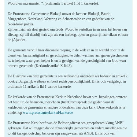
Woord en sacramenten “. (ordinantie 1 artikel 1 lid 1 kerkorde).
De Protestantse Gemeente te Blokzijl omvat de kernen: Blokzijl, Baarlo,
Muggenbeet, Nederland, Wetering en Scheerwolde en een gedeelte van de
Noordoost polder.
Zij heeft zich als doel gesteld om Gods Woord te vertolken in en naar het leven van
alledag. Zij wil daarbij kerk zijn als een herberg; open en gastvrij naar elkaar en naar
de (A)ander.
De gemeente vervult haar diaconale roeping in de kerk en in de wereld door in de
dienst van barmhartigheid en gerechtigheid te delen wat haar aan gaven geschonken
is, te helpen waar geen helper is en te getuigen van de gerechtigheid van God waar
onrecht geschiedt. (Kerkorde artikel X lid 3).
De Diaconie van deze gemeente is een zelfstandig onderdeel als bedoeld in artikel 2
boek 2 Burgerlijk wetboek en bezit rechtspersoonlijkheid. Dit is ook vastgelegd in
ordinantie 11 artikel 5 lid 1 van de kerkorde.
De kerkorde van de Protestantse Kerk in Nederland bevat o.m. bepalingen omtrent
het bestuur, de financiën, toezicht en (tucht)rechtspraak die gelden voor de
kerkleden, de gemeenten en andere onderdelen van deze kerk. Deze kerkorde is te
vinden op
www.protestantsekerk.nl/kerkorde
De Protestantse Kerk heeft van de Belastingdienst een groepsbeschikking ANBI
gekregen. Dat wil zeggen dat de afzonderlijke gemeenten en andere instellingen die
tot dit kerkgenootschap behoren zijn aangewezen als ANBI. Dit is ook van