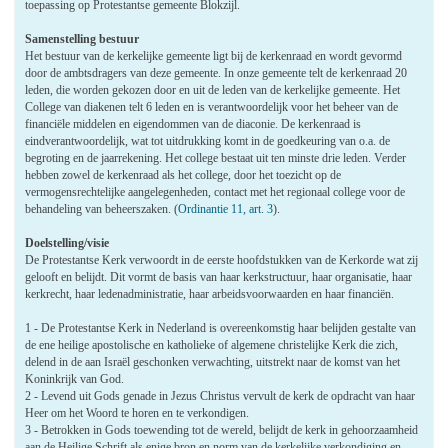
toepassing op Protestantse gemeente Blokzijl.
Samenstelling bestuur
Het bestuur van de kerkelijke gemeente ligt bij de kerkenraad en wordt gevormd
door de ambtsdragers van deze gemeente. In onze gemeente telt de kerkenraad 20
leden, die worden gekozen door en uit de leden van de kerkelijke gemeente. Het
College van diakenen telt 6 leden en is verantwoordelijk voor het beheer van de
financiële middelen en eigendommen van de diaconie. De kerkenraad is
eindverantwoordelijk, wat tot uitdrukking komt in de goedkeuring van o.a. de
begroting en de jaarrekening. Het college bestaat uit ten minste drie leden. Verder
hebben zowel de kerkenraad als het college, door het toezicht op de
vermogensrechtelijke aangelegenheden, contact met het regionaal college voor de
behandeling van beheerszaken. (
Ordinantie 11, art. 3
).
Doelstelling/visie
De Protestantse Kerk verwoordt in de eerste hoofdstukken van de Kerkorde wat zij
gelooft en belijdt. Dit vormt de basis van haar kerkstructuur, haar organisatie, haar
kerkrecht, haar ledenadministratie, haar arbeidsvoorwaarden en haar financiën.
1 - De Protestantse Kerk in Nederland is overeenkomstig haar belijden gestalte van
de ene heilige apostolische en katholieke of algemene christelijke Kerk die zich,
delend in de aan Israël geschonken verwachting, uitstrekt naar de komst van het
Koninkrijk van God.
2 - Levend uit Gods genade in Jezus Christus vervult de kerk de opdracht van haar
Heer om het Woord te horen en te verkondigen.
3 - Betrokken in Gods toewending tot de wereld, belijdt de kerk in gehoorzaamheid
aan de Heilige Schrift als enige bron en norm van de kerkelijke verkondiging en