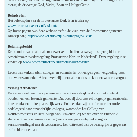
dienst, de drie-enige God, Vader, Zoon en Heilige Geest.
Beleidsplan
Het beleidsplan van de Protestantse Kerk is in te zien op
www.protestantsekerk.nl/visienota
Op home pagina van deze website treft u de visie van de Protestantse gemeente
Blokzijl aan; .
http://www.kerkblokzijl.nl/homepagina_visie
Beloningsbeleid
De beloning van diakonale medewerkers – indien aanwezig - is geregeld in de
Arbeidsvoorwaardenregeling Protestantse Kerk in Nederland’. Deze regeling is te
vinden op
www.protestantsekerk.nl/arbeidsvoorwaarden
Leden van kerkenraden, colleges en commissies ontvangen geen vergoeding voor
hun werkzaamheden. Alleen werkelijk gemaakte onkosten kunnen worden vergoed.
Verslag Activiteiten
De kerkenraad heeft de algemene eindverantwoordelijkheid voor het in stand
houden van een levende gemeente. Dat doet zij door zoveel mogelijk gemeenteleden
in te schakelen bij het plaatselijk werk. Enkele taken zijn conform de kerkorde
gedelegeerd naar afzonderlijke colleges, waaronder het College van
Kerkrentmeesters en het College van Diakenen. Zij waken over de financiële
slagkracht van de gemeente en leggen via een jaarverslag rekening en
verantwoording af aan de kerkenraad. Een uittreksel van de belangrijkste gegevens
treft u hieronder aan.