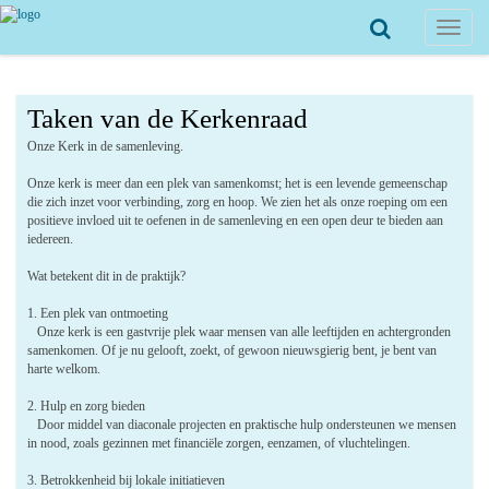
Toggle
navigat
Taken van de Kerkenraad
Onze Kerk in de samenleving.
Onze kerk is meer dan een plek van samenkomst; het is een levende gemeenschap
die zich inzet voor verbinding, zorg en hoop. We zien het als onze roeping om een
positieve invloed uit te oefenen in de samenleving en een open deur te bieden aan
iedereen.
Wat betekent dit in de praktijk?
1. Een plek van ontmoeting
Onze kerk is een gastvrije plek waar mensen van alle leeftijden en achtergronden
samenkomen. Of je nu gelooft, zoekt, of gewoon nieuwsgierig bent, je bent van
harte welkom.
2. Hulp en zorg bieden
Door middel van diaconale projecten en praktische hulp ondersteunen we mensen
in nood, zoals gezinnen met financiële zorgen, eenzamen, of vluchtelingen.
3. Betrokkenheid bij lokale initiatieven