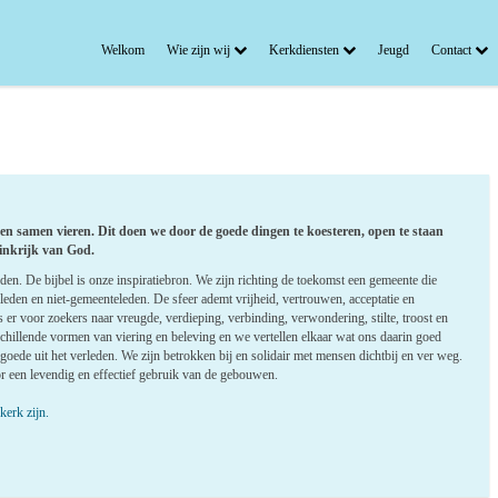
Welkom
Wie zijn wij
Kerkdiensten
Jeugd
Contact
n samen vieren. Dit doen we door de goede dingen te koesteren, open te staan
ninkrijk van God.
den. De bijbel is onze inspiratiebron. We zijn richting de toekomst een gemeente die
leden en niet-gemeenteleden. De sfeer ademt vrijheid, vertrouwen, acceptatie en
 er voor zoekers naar vreugde, verdieping, verbinding, verwondering, stilte, troost en
schillende vormen van viering en beleving en we vertellen elkaar wat ons daarin goed
ede uit het verleden. We zijn betrokken bij en solidair met mensen dichtbij en ver weg.
 een levendig en effectief gebruik van de gebouwen.
erk zijn.