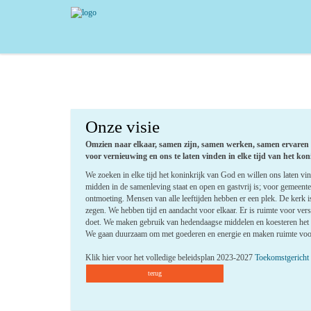
Onze visie
Omzien naar elkaar, samen zijn, samen werken, samen ervaren e
voor vernieuwing en ons te laten vinden in elke tijd van het ko
We zoeken in elke tijd het koninkrijk van God en willen ons laten vin
midden in de samenleving staat en open en gastvrij is; voor gemeente
ontmoeting. Mensen van alle leeftijden hebben er een plek. De kerk is
zegen. We hebben tijd en aandacht voor elkaar. Er is ruimte voor ver
doet. We maken gebruik van hedendaagse middelen en koesteren het go
We gaan duurzaam om met goederen en energie en maken ruimte voor
Klik hier voor het volledige beleidsplan 2023-2027
Toekomstgericht k
terug