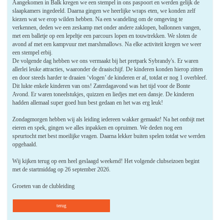
Aangekomen in Balk kregen we een stempel in ons paspoort en werden gelijk de
slaapkamers ingedeeld. Daarna gingen we heerlijke wraps eten, we konden zelf
kiezen wat we erop wilden hebben. Na een wandeling om de omgeving te
verkennen, deden we een zeskamp met onder andere zaklopen, ballonnen vangen,
met een balletje op een lepeltje een parcours lopen en touwtrekken. We sloten de
avond af met een kampvuur met marshmallows. Na elke activiteit kregen we weer
een stempel erbij.
De volgende dag hebben we ons vermaakt bij het pretpark Sybrandy's. Er waren
allerlei leuke attracties, waaronder de draaischijf. De kinderen konden hierop zitten
en door steeds harder te draaien ‘vlogen’ de kinderen er af, totdat er nog 1 overbleef.
Dit lukte enkele kinderen van ons! Zaterdagavond was het tijd voor de Bonte
Avond. Er waren toneelstukjes, quizzen en liedjes met een dansje. De kinderen
hadden allemaal super goed hun best gedaan en het was erg leuk!
Zondagmorgen hebben wij als leiding iedereen wakker gemaakt! Na het ontbijt met
eieren en spek, gingen we alles inpakken en opruimen. We deden nog een
speurtocht met best moeilijke vragen. Daarna lekker buiten spelen totdat we werden
opgehaald.
Wij kijken terug op een heel geslaagd weekend! Het volgende clubseizoen begint
met de startmiddag op 26 september 2026.
Groeten van de clubleiding
terug