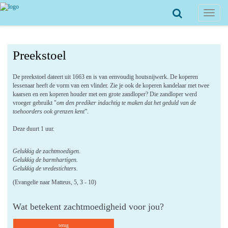
Toggle
navigat
Preekstoel
De preekstoel dateert uit 1663 en is van eenvoudig houtsnijwerk. De koperen
lessenaar heeft de vorm van een vlinder. Zie je ook de koperen kandelaar met twee
kaarsen en een koperen houder met een grote zandloper? Die zandloper werd
vroeger gebruikt "
om den prediker indachtig te maken dat het geduld van de
toehoorders ook grenzen kent
”.
Deze duurt 1 uur.
Gelukkig de zachtmoedigen.
Gelukkig de barmhartigen.
Gelukkig de vredestichters.
(Evangelie naar Matteus, 5, 3 - 10)
Wat betekent zachtmoedigheid voor jou?
terug