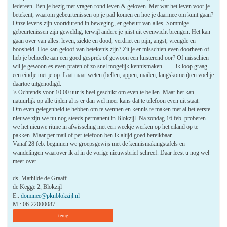
iedereen. Ben je bezig met vragen rond leven & geloven. Met wat het leven voor je
betekent, waarom gebeurtenissen op je pad komen en hoe je daarmee om kunt gaan?
Onze levens zijn voortdurend in beweging, er gebeurt van alles. Sommige
gebeurtenissen zijn geweldig, terwijl andere je juist uit evenwicht brengen. Het kan
gaan over van alles: leven, ziekte en dood, verdriet en pijn, angst, vreugde en
boosheid. Hoe kan geloof van betekenis zijn? Zit je er misschien even doorheen of
heb je behoefte aan een goed gesprek of gewoon een luisterend oor? Of misschien
wil je gewoon es even praten of zo snel mogelijk kennismaken…… ik loop graag
een eindje met je op. Laat maar weten (bellen, appen, mailen, langskomen) en voel je
daartoe uitgenodigd.
’s Ochtends voor 10.00 uur is heel geschikt om even te bellen. Maar het kan
natuurlijk op alle tijden al is er dan wel meer kans dat te telefoon even uit staat.
Om even gelegenheid te hebben om te wennen en kennis te maken met al het eerste
nieuwe zijn we nu nog steeds permanent in Blokzijl. Na zondag 16 feb. proberen
we het nieuwe ritme in afwisseling met een weekje werken op het eiland op te
pakken. Maar per mail of per telefoon ben ik altijd goed bereikbaar.
Vanaf 28 feb. beginnen we groepsgewijs met de kennismakingstafels en
wandelingen waarover ik al in de vorige nieuwsbrief schreef. Daar leest u nog wel
meer over.
ds. Mathilde de Graaff
de Kegge 2, Blokzijl
E.:
dominee@pknblokzijl.nl
M.: 06-22000087
terug