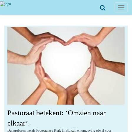
Toggle
navigat
Pastoraat betekent: ‘Omzien naar
elkaar’.
Dat proberen we als Protestantse Kerk in Blokzijl en omgeving ofwel voor