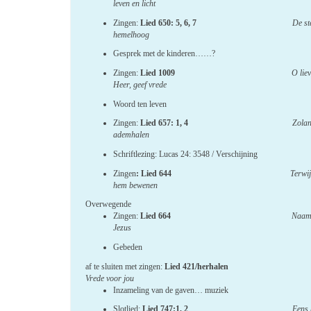
leven en licht
Zingen:
Lied 650: 5, 6, 7
De st
hemelhoog
Gesprek met de kinderen……?
Zingen:
Lied 1009
O lie
Heer, geef vrede
Woord ten leven
Zingen:
Lied 657: 1, 4
Zolan
ademhalen
Schriftlezing: Lucas 24: 3548 / Verschijning
Zingen
: Lied 644
Terwij
hem bewenen
Overwegende
Zingen:
Lied 664
Naam
Jezus
Gebeden
af te sluiten met zingen:
Lied 421/herhale
Vrede voor jou
Inzameling van de gaven… muziek
Slotlied:
Lied 747:1, 2
Eens