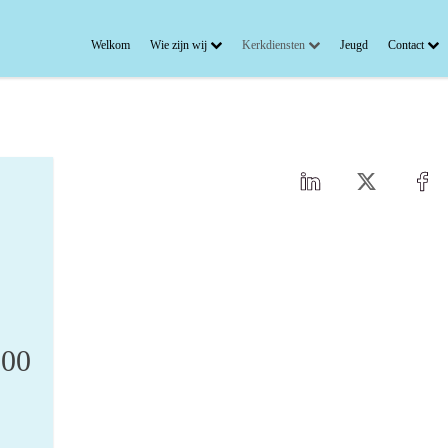
Welkom
Wie zijn wij
Kerkdiensten
Jeugd
Contact
,00