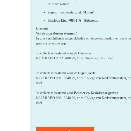
de grote zomer
Zegen… gemeente zingt:
‘Amen’
Tenslotte
Lied 708: 1, 6
Wilhelmus
Diaconie
Wil je onze doelen steunen?
Er zijn verschillende mogelijkheden om te geven; maak over via je b
geef via de scipio app.
1e collecte is bestemd voor de
Diaconie
NL50 RABO 0322 0480 79, t.n.v. Diaconie, o.v.v. doel
2e collecte is bestemd voor de
Eigen Kerk
NL25 RABO 0301 8240 29, t.n.v. College van Kerkrentmeesters, o.v
doel
3e collecte is bestemd voor
Beamer en Kerkdienst gemist
NL25 RABO 0301 8240 29, t.n.v. College van Kerkrentmeesters, o.v
doel