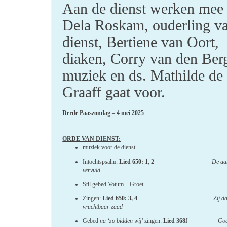
Aan de dienst werken mee
Dela Roskam, ouderling v
dienst, Bertiene van Oort,
diaken, Corry van den Ber
muziek en ds. Mathilde de
Graaff gaat voor.
Derde Paaszondag – 4 mei 2025
ORDE VAN DIENST:
muziek voor de dienst
Intochtspsalm:
Lied 650: 1, 2
De aa
vervuld
Stil gebed Votum – Groet
Zingen:
Lied 650: 3, 4
Zij da
vruchtbaar zaad
Gebed
na ‘zo bidden wij’
zingen:
Lied 368f
God