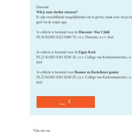
Diaconie
Wil je onze doelen steunen?
Er zijn verschillende mogelijkheden om te geven; maak over via je b
geef via de scipio app.
1e collecte is bestemd voor de
Diaconie: War Child
NL50 RABO 0322 0480 79, t.n.v. Diaconie, o.v.v. doel
2e collecte is bestemd voor de
Eigen Kerk
NL25 RABO 0301 8240 29, t.n.v. College van Kerkrentmeesters, o.v
doel
3e collecte is bestemd voor
Beamer en Kerkdienst gemist
NL25 RABO 0301 8240 29, t.n.v. College van Kerkrentmeesters, o.v
doel
terug
Volg ons op: