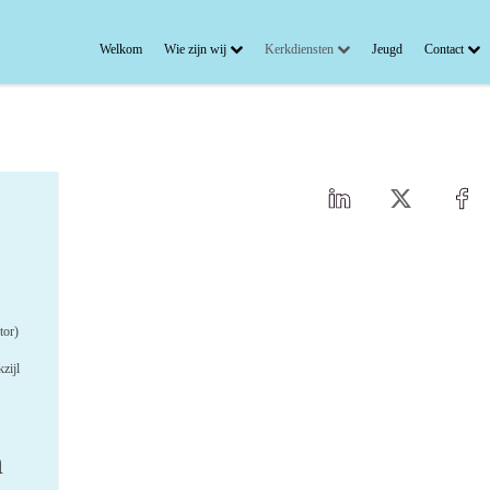
Welkom
Wie zijn wij
Kerkdiensten
Jeugd
Contact
tor)
zijl
n