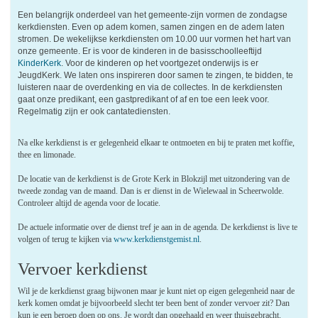
Een belangrijk onderdeel van het gemeente-zijn vormen de zondagse
kerkdiensten. Even op adem komen, samen zingen en de adem laten
stromen. De wekelijkse kerkdiensten om 10.00 uur vormen het hart van
onze gemeente. Er is voor de kinderen in de basisschoolleeftijd
KinderKerk
. Voor de kinderen op het voortgezet onderwijs is er
JeugdKerk. We laten ons inspireren door samen te zingen, te bidden, te
luisteren naar de overdenking en via de collectes. In de kerkdiensten
gaat onze predikant, een gastpredikant of af en toe een leek voor.
Regelmatig zijn er ook cantatediensten.
Na elke kerkdienst is er gelegenheid elkaar te ontmoeten en bij te praten met koffie,
thee en limonade.
De locatie van de kerkdienst is de Grote Kerk in Blokzijl met uitzondering van de
tweede zondag van de maand. Dan is er dienst in de Wielewaal in Scheerwolde.
Controleer altijd de agenda voor de locatie.
De actuele informatie over de dienst tref je aan in de agenda. De kerkdienst is live te
volgen of terug te kijken via
www.kerkdienstgemist.nl
.
Vervoer kerkdienst
Wil je de kerkdienst graag bijwonen maar je kunt niet op eigen gelegenheid naar de
kerk komen omdat je bijvoorbeeld slecht ter been bent of zonder vervoer zit? Dan
kun je een beroep doen op ons. Je wordt dan opgehaald en weer thuisgebracht.