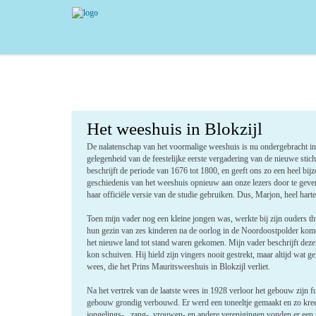
Het weeshuis in Blokzijl
De nalatenschap van het voormalige weeshuis is nu onder­gebracht in 
gelegenheid van de feestelijke eerste vergadering van de nieuwe stich
beschrijft de periode van 1676 tot 1800, en geeft ons zo een heel bij
geschiedenis van het weeshuis opnieuw aan onze lezers door te geve
haar officiële versie van de studie gebruiken. Dus, Marjon, heel harte
Toen mijn vader nog een kleine jongen was, werkte bij zijn ouders 
hun gezin van zes kinderen na de oorlog in de Noordoostpolder ko
het nieuwe land tot stand waren gekomen. Mijn vader beschrijft deze
kon schuiven. Hij hield zijn vingers nooit gestrekt, maar altijd wat
wees, die het Prins Mauritsweeshuis in Blokzijl verliet.
Na het vertrek van de laatste wees in 1928 verloor het gebouw zijn 
gebouw grondig verbouwd. Er werd een toneeltje gemaakt en zo kre
jongelings- , zang-, vrouwen- en andere verenigingen vonden er een 