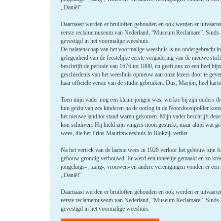
,,Daniël”.
Daarnaast werden er bruiloften gehouden en ook werden er uitvaarten
eerste reclamemuseum van Nederland, “Museum Reclamare”. Sinds 19
gevestigd in het voormalige weeshuis.
De nalatenschap van het voormalige weeshuis is nu onder­gebracht in 
gelegenheid van de feestelijke eerste vergadering van de nieuwe stich
beschrijft de periode van 1676 tot 1800, en geeft ons zo een heel bij
geschiedenis van het weeshuis opnieuw aan onze lezers door te geve
haar officiële versie van de studie gebruiken. Dus, Marjon, heel harte
Toen mijn vader nog een kleine jongen was, werkte bij zijn ouders 
hun gezin van zes kinderen na de oorlog in de Noordoostpolder ko
het nieuwe land tot stand waren gekomen. Mijn vader beschrijft deze
kon schuiven. Hij hield zijn vingers nooit gestrekt, maar altijd wat
wees, die het Prins Mauritsweeshuis in Blokzijl verliet.
Na het vertrek van de laatste wees in 1928 verloor het gebouw zijn 
gebouw grondig verbouwd. Er werd een toneeltje gemaakt en zo kre
jongelings- , zang-, vrouwen- en andere verenigingen vonden er een 
,,Daniël”.
Daarnaast werden er bruiloften gehouden en ook werden er uitvaarten
eerste reclamemuseum van Nederland, “Museum Reclamare”. Sinds 19
gevestigd in het voormalige weeshuis.