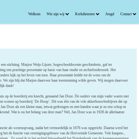
Welkom
Wie zijn wij
Kerkdiensten
Jeugd
Contact
een stichting. Marjon Weijs-Lijster, hogeschooldocente geschiedenis, gaf ter
ting een prachtige presentatie op basis van haar studie en archiefonderzoek. Het
zondere kijk op het leven van toen. Haar presentatie leidde tot de wens om de
n. We zijn blij dat Marjon daarvoor haar toestemming wilde geven. Wij mogen daarvoor
lijk dank!
thuis op de boerderij een knecht, genaamd Jan Doze. De ouders van mijn vader waren met
men wonen op boerderij ‘De Hoop’. Dit was één van de vele akkerbouwbedrijven die op
 Jan Doze als een kleine man, ietwat gedrongen en met handen waar je zo een schop in
 gekromd. Wat is nu het belang van deze man? Wel, Jan Doze was in 1928 de allerlaatste
functie als wezenopvang, nadat het vermoedelijk in 1676 was opgericht. Daarna werd het
eg het de functie van verenigingsgebouw van de Hervormde Gemeente. Vele knapen-,
plaats. Zo vond ik in het archief bijvoorbeeld het Notulenboek van de knapenvereniging