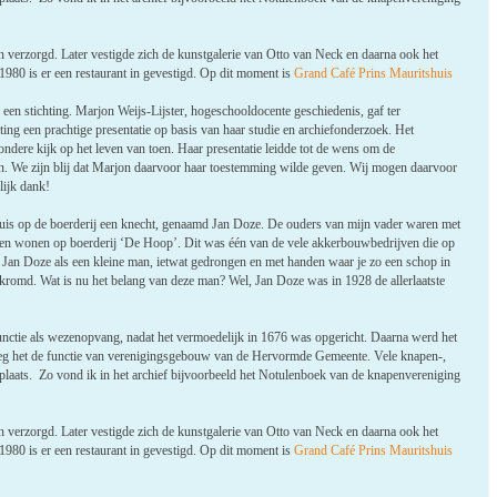
 verzorgd. Later vestigde zich de kunstgalerie van Otto van Neck en daarna ook het
80 is er een restaurant in gevestigd. Op dit moment is
Grand Café Prins Mauritshuis
een stichting. Marjon Weijs-Lijster, hogeschooldocente geschiedenis, gaf ter
ting een prachtige presentatie op basis van haar studie en archiefonderzoek. Het
zondere kijk op het leven van toen. Haar presentatie leidde tot de wens om de
n. We zijn blij dat Marjon daarvoor haar toestemming wilde geven. Wij mogen daarvoor
lijk dank!
thuis op de boerderij een knecht, genaamd Jan Doze. De ouders van mijn vader waren met
men wonen op boerderij ‘De Hoop’. Dit was één van de vele akkerbouwbedrijven die op
 Jan Doze als een kleine man, ietwat gedrongen en met handen waar je zo een schop in
 gekromd. Wat is nu het belang van deze man? Wel, Jan Doze was in 1928 de allerlaatste
functie als wezenopvang, nadat het vermoedelijk in 1676 was opgericht. Daarna werd het
eg het de functie van verenigingsgebouw van de Hervormde Gemeente. Vele knapen-,
plaats. Zo vond ik in het archief bijvoorbeeld het Notulenboek van de knapenvereniging
 verzorgd. Later vestigde zich de kunstgalerie van Otto van Neck en daarna ook het
80 is er een restaurant in gevestigd. Op dit moment is
Grand Café Prins Mauritshuis