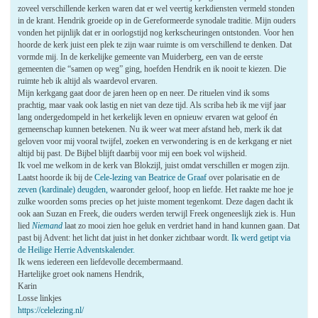
zoveel verschillende kerken waren dat er wel veertig kerkdiensten vermeld stonden
in de krant. Hendrik groeide op in de Gereformeerde synodale traditie. Mijn ouders
vonden het pijnlijk dat er in oorlogstijd nog kerkscheuringen ontstonden. Voor hen
hoorde de kerk juist een plek te zijn waar ruimte is om verschillend te denken. Dat
vormde mij. In de kerkelijke gemeente van Muiderberg, een van de eerste
gemeenten die “samen op weg” ging, hoefden Hendrik en ik nooit te kiezen. Die
ruimte heb ik altijd als waardevol ervaren.
Mijn kerkgang gaat door de jaren heen op en neer. De rituelen vind ik soms
prachtig, maar vaak ook lastig en niet van deze tijd. Als scriba heb ik me vijf jaar
lang ondergedompeld in het kerkelijk leven en opnieuw ervaren wat geloof én
gemeenschap kunnen betekenen. Nu ik weer wat meer afstand heb, merk ik dat
geloven voor mij vooral twijfel, zoeken en verwondering is en de kerkgang er niet
altijd bij past. De Bijbel blijft daarbij voor mij een boek vol wijsheid.
Ik voel me welkom in de kerk van Blokzijl, juist omdat verschillen er mogen zijn.
Laatst hoorde ik bij de
Cele-lezing van Beatrice de Graaf
over polarisatie en de
zeven (kardinale) deugden,
waaronder geloof, hoop en liefde. Het raakte me hoe je
zulke woorden soms precies op het juiste moment tegenkomt. Deze dagen dacht ik
ook aan Suzan en Freek, die ouders werden terwijl Freek ongeneeslijk ziek is. Hun
lied
Niemand
laat zo mooi zien hoe geluk en verdriet hand in hand kunnen gaan. Dat
past bij Advent: het licht dat juist in het donker zichtbaar wordt.
Ik werd getipt via
de Heilige Herrie Adventskalender.
Ik wens iedereen een liefdevolle decembermaand.
Hartelijke groet ook namens Hendrik,
Karin
Losse linkjes
https://celelezing.nl/