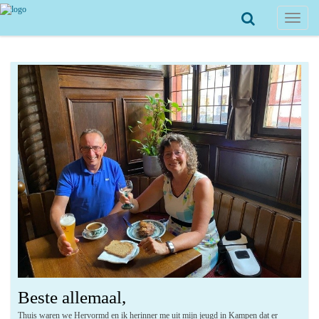
Toggle
navigat
Beste allemaal,
Thuis waren we Hervormd en ik herinner me uit mijn jeugd in Kampen dat er