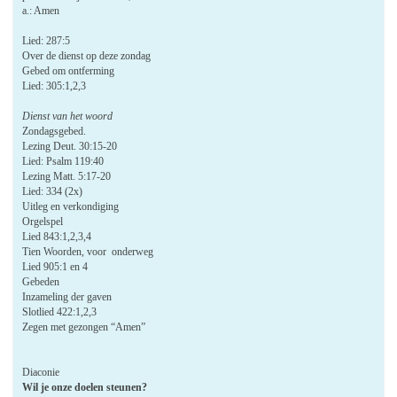
a.: Amen
Lied: 287:5
Over de dienst op deze zondag
Gebed om ontferming
Lied: 305:1,2,3
Dienst van het woord
Zondagsgebed.
Lezing Deut. 30:15-20
Lied: Psalm 119:40
Lezing Matt. 5:17-20
Lied: 334 (2x)
Uitleg en verkondiging
Orgelspel
Lied 843:1,2,3,4
Tien Woorden, voor onderweg
Lied 905:1 en 4
Gebeden
Inzameling der gaven
Slotlied 422:1,2,3
Zegen met gezongen “Amen”
Diaconie
Wil je onze doelen steunen?