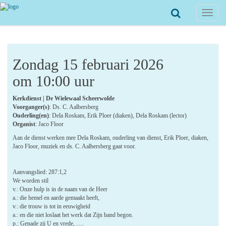
Toggle
navigat
Zondag 15 februari 2026
om 10:00 uur
Kerkdienst | De Wielewaal Scheerwolde
Voorganger(s)
: Ds. C. Aalbersberg
Ouderling(en)
: Dela Roskam, Erik Ploer (diaken), Dela Roskam (lector)
Organist
: Jaco Floor
Aan de dienst werken mee Dela Roskam, ouderling van dienst, Erik Ploer, diaken,
Jaco Floor, muziek en ds. C. Aalbersberg gaat voor.
Aanvangslied: 287:1,2
We worden stil
v.: Onze hulp is in de naam van de Heer
a.: die hemel en aarde gemaakt heeft,
v.: die trouw is tot in eeuwigheid
a.: en die niet loslaat het werk dat Zijn hand begon.
p.: Genade zij U en vrede, ….