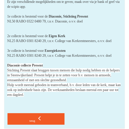
Er zijn verschillende mogelijkheden om te geven; maak over via je bank of geef via
de scipio app.
1e collecte is bestemd voor de
Diaconie, Stichting Present
NL50 RABO 0322 0480 79, t.n.v. Diaconie, o.v.v. doel
2e collecte is bestemd voor de
Eigen Kerk
NL25 RABO 0301 8240 29, t.n.v. College van Kerkrentmeesters, o.v.v. doel
3e collecte is bestemd voor
Energiekosten
NL25 RABO 0301 8240 29, t.n.v. College van Kerkrentmeesters, o.v.v. doel
Diaconie collecte Present
Stichting Present slaat bruggen tussen mensen die hulp nodig hebben en de helpers
in Steenwijkerland. Present helpt je in te zetten voor b.v. mensen in armoede,
eenzaamheid of met een slechte gezondheid.
Hulp wordt meestal geboden in teamverband, b.v. door leden van de kerk, maar kan
ook op individuele basis zijn. De werkzaamheden beslaan meestal een paar uur tot
een dagdeel.
terug