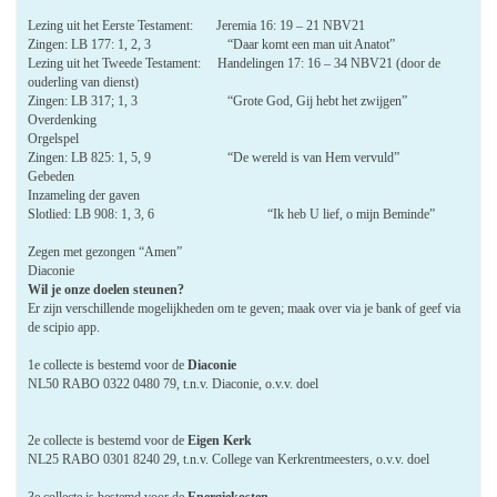
Lezing uit het Eerste Testament: Jeremia 16: 19 – 21 NBV21
Zingen: LB 177: 1, 2, 3 “Daar komt een man uit Anatot”
Lezing uit het Tweede Testament: Handelingen 17: 16 – 34 NBV21 (door de
ouderling van dienst)
Zingen: LB 317; 1, 3 “Grote God, Gij hebt het zwijgen”
Overdenking
Orgelspel
Zingen: LB 825: 1, 5, 9 “De wereld is van Hem vervuld”
Gebeden
Inzameling der gaven
Slotlied: LB 908: 1, 3, 6 “Ik heb U lief, o mijn Beminde”
Zegen met gezongen “Amen”
Diaconie
Wil je onze doelen steunen?
Er zijn verschillende mogelijkheden om te geven; maak over via je bank of geef via
de scipio app.
1e collecte is bestemd voor de
Diaconie
NL50 RABO 0322 0480 79, t.n.v. Diaconie, o.v.v. doel
2e collecte is bestemd voor de
Eigen Kerk
NL25 RABO 0301 8240 29, t.n.v. College van Kerkrentmeesters, o.v.v. doel
3e collecte is bestemd voor de
Energiekosten