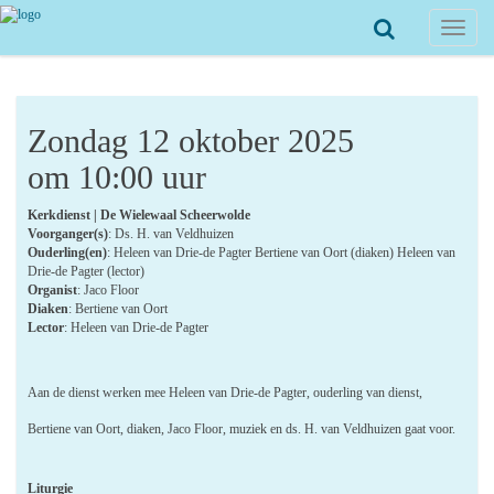
Toggle
navigat
Zondag 12 oktober 2025
om 10:00 uur
Kerkdienst | De Wielewaal Scheerwolde
Voorganger(s)
: Ds. H. van Veldhuizen
Ouderling(en)
: Heleen van Drie-de Pagter Bertiene van Oort (diaken) Heleen van
Drie-de Pagter (lector)
Organist
: Jaco Floor
Diaken
: Bertiene van Oort
Lector
: Heleen van Drie-de Pagter
Aan de dienst werken mee Heleen van Drie-de Pagter, ouderling van dienst,
Bertiene van Oort, diaken, Jaco Floor, muziek en ds. H. van Veldhuizen gaat voor.
Liturgie