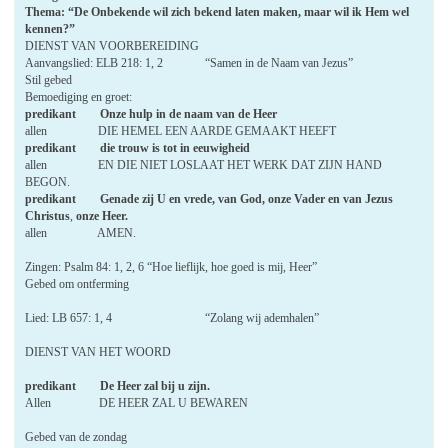
Thema: “De Onbekende wil zich bekend laten maken, maar wil ik Hem wel
kennen?”
DIENST VAN VOORBEREIDING
Aanvangslied: ELB 218: 1, 2 “Samen in de Naam van Jezus”
Stil gebed
Bemoediging en groet:
predikant Onze hulp in de naam van de Heer
allen DIE HEMEL EEN AARDE GEMAAKT HEEFT
predikant die trouw is tot in eeuwigheid
allen EN DIE NIET LOSLAAT HET WERK DAT ZIJN HAND
BEGON.
predikant Genade zij U en vrede, van God, onze Vader en van Jezus
Christus
,
onze Heer.
allen AMEN.
Zingen: Psalm 84: 1, 2, 6 “Hoe lieflijk, hoe goed is mij, Heer”
Gebed om ontferming
Lied: LB 657: 1, 4 “Zolang wij ademhalen”
DIENST VAN HET WOORD
predikant De Heer zal bij u zijn.
Allen DE HEER ZAL U BEWAREN
Gebed van de zondag